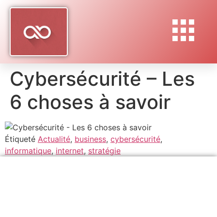
Cybersécurité – Les
6 choses à savoir
Étiqueté
Actualité
,
business
,
cybersécurité
,
informatique
,
internet
,
stratégie