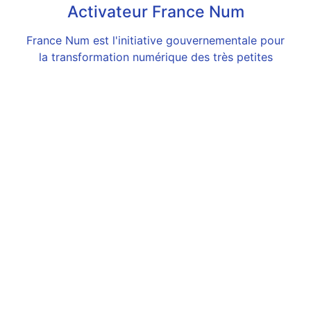
Activateur France Num
France Num est l'initiative gouvernementale pour
la transformation numérique des très petites
entreprises et petites et moyennes entreprises
pilotée par la Direction générale des entreprises.
En savoir plus...
Informations de Contact
0690171645
contact@jpardenoy.com
lot 25 ccomm Boisripeaux, 97139 Les Abymes