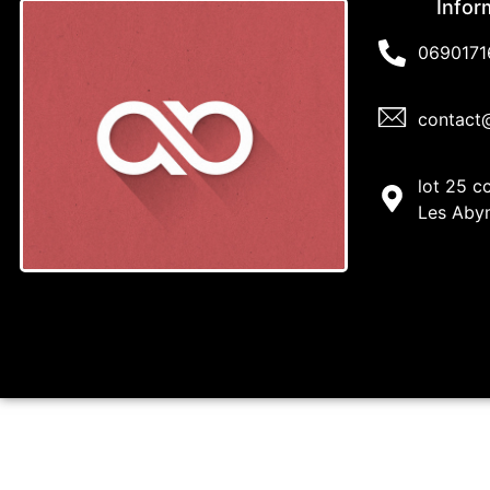
Infor
0690171
contact
lot 25 c
Les Aby