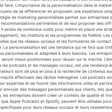
 le faire. L’importance de la personnalisation dans le marke
oyens de se différencier en proposant une expérience unique
tratégie de marketing personnalisée permet aux entreprises
des recommandations pertinentes et de leur proposer des offr
 Il existe de nombreux outils pour mettre en place une strat
agement), les chatbots et les programmes de fidélité. Les 
 telles que les réseaux sociaux et les formulaires de conta
La personnalisation est une tendance qui ne fera que s’inte
lus personnalisées et adaptées à leurs besoins. Les entrepri
 seront mieux positionnées pour réussir sur le marché. L’é
e les podcasts et les messages vocaux, est une tendance 
mateurs sont de plus en plus à la recherche de contenus au
squ’ils effectuent des tâches ménagères. Les podcasts son
leur expertise et de fournir des informations utiles et perti
our envoyer des messages personnalisés aux clients, tels q
ng, les entreprises doivent créer un contenu de qualité et 
 que Apple Podcasts et Spotify, peuvent être utilisées pour 
pécifiques pour leurs réseaux sociaux et leurs newsletters