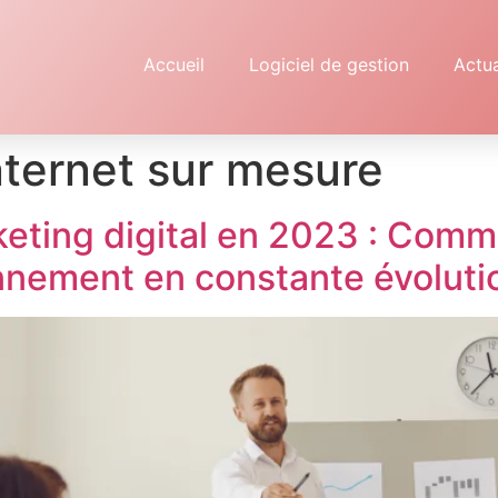
Accueil
Logiciel de gestion
Actua
nternet sur mesure
eting digital en 2023 : Comme
nnement en constante évoluti