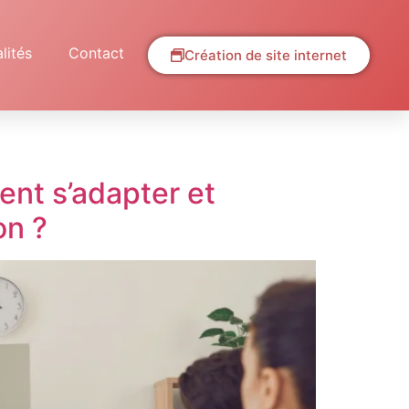
lités
Contact
Création de site internet
nt s’adapter et
on ?