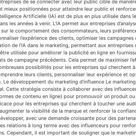
reprises de se connecter avec leur public cible de manière
t mieux positionnées pour atteindre leur public et renforcer
Intelligence Artificielle (IA) est de plus en plus utilisée dans
ans les années à venir. L’IA permet aux entreprises d’anal
es sur le comportement des consommateurs, leurs préférence
onnaliser l’expérience des clients, optimiser les campagnes
tion de l’IA dans le marketing, permettant aux entreprises d
t être utilisée pour améliorer la publicité en ligne en four
ts de campagne précédents. Cela permet de maximiser l’eff
ombreuses possibilités pour les entreprises qui cherchent à 
 comprendre leurs clients, personnaliser leur expérience et 
. Le développement du marketing d’influence Le marketing d
l. Cette stratégie consiste à collaborer avec des influence
eformes de contenu en ligne) pour promouvoir un produit ou 
ficace pour les entreprises qui cherchent à toucher une aud
augmenter la visibilité de la marque et renforcer la confi
 développer, avec une demande croissante pour des partenar
es relations à long terme avec des influenceurs pour renfor
. Cependant, il est important de souligner que le marketin