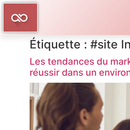
Étiquette :
#site I
Les tendances du mark
réussir dans un enviro