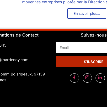
moyennes entreprises pilotée par la Direction 
En savoir plus...
mations de Contact
Suivez-nous
645
@jpardenoy.com
S'INSCRIRE
comm Boisripeaux, 97139
mes