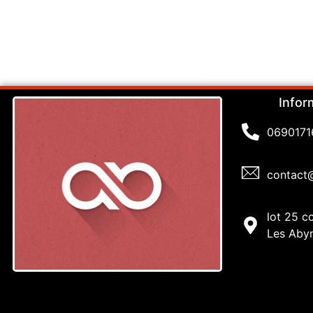
Infor
0690171
contact
lot 25 c
Les Aby