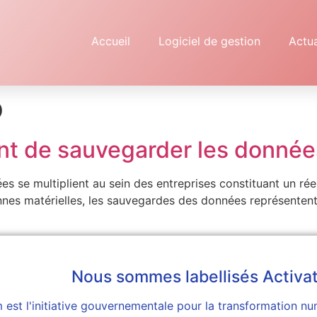
Accueil
Logiciel de gestion
Actua
p
ant de sauvegarder les donnée
ées se multiplient au sein des entreprises constituant un rée
nnes matérielles, les sauvegardes des données représentent 
Nous sommes labellisés Activa
est l'initiative gouvernementale pour la transformation num