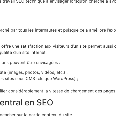
e travail SEO technique à envisager lorsqu’on cherche à avoi
erché par tous les internautes et puisque cela améliore l’exp
fre une satisfaction aux visiteurs d’un site permet aussi d
alité d’un site internet.
utions peuvent être envisagées :
te (images, photos, vidéos, etc.) ;
es sites sous CMS tels que WordPress) ;
iller considérablement la vitesse de chargement des pages d
central en SEO
e pencher sur la partie contenu du site.